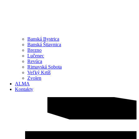
Banská Bystrica
Banská Štiavnica
Brezno
Lučenec
Revúca
Rimavská Sobota
Veľký Krtíš
Zvolen
ALMA
Kontakty