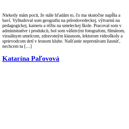
Niekedy mám pocit, že stále hľadám to, čo ma skutočne napĺňa a
baví. Vyštudoval som geografiu na prírodovedeckej, výtvarnú na
pedagogickej, kameru a réžiu na umeleckej škole. Pracoval som v
administratíve i produkcii, bol som vášnivým fotografom, filmárom,
vizuálnym umelcom, zdravotným klaunom, lektorom videoškoly a
sprievodcom detí v lesnom klube. Našťastie neprestávam žasnúť,
nechcem tu […]
Katarína Paľovová