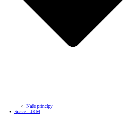
Naše princípy
Space – JKM