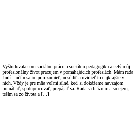
Vyštudovala som sociálnu prácu a sociálnu pedagogiku a celý môj
profesionálny život pracujem v pomáhajúcich profesiách. Mám rada
ľudí – učím sa im porozumieť, nesúdiť a uvidieť to najkrajšie v
nich. Vždy je pre mňa veľmi silné, keď si dokážeme navzájom
pomáhať, spolupracovať, prepájať sa. Rada sa bláznim a smejem,
teším sa zo života a […]