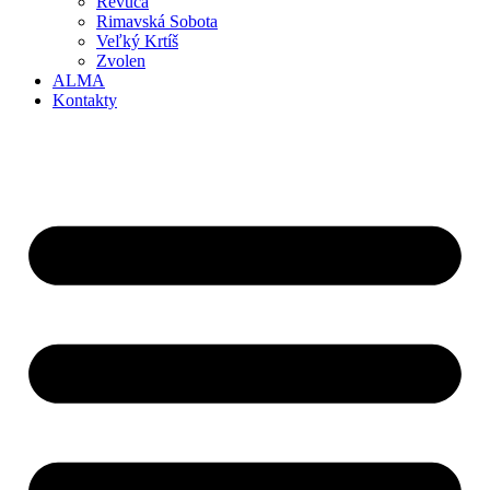
Revúca
Rimavská Sobota
Veľký Krtíš
Zvolen
ALMA
Kontakty