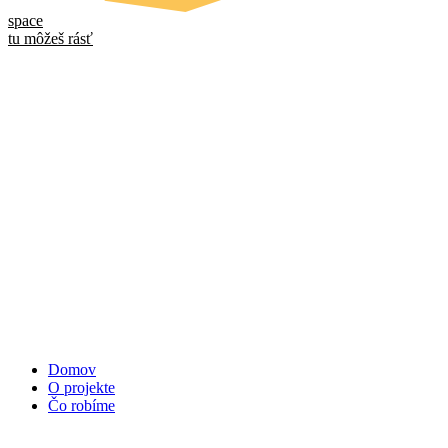
space
tu môžeš rásť
Domov
O projekte
Čo robíme