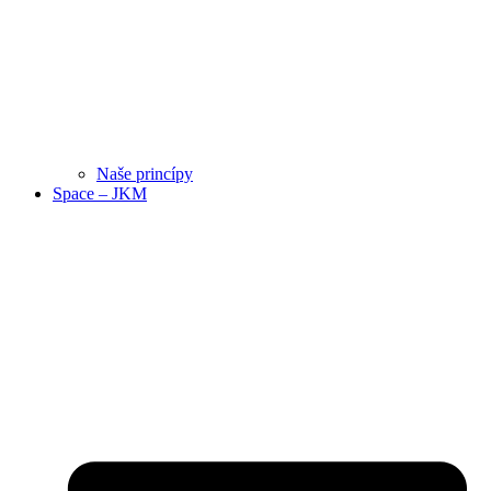
Naše princípy
Space – JKM