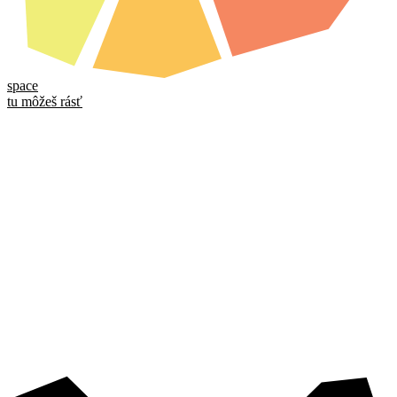
space
tu môžeš rásť