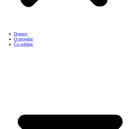
Domov
O projekte
Čo robíme